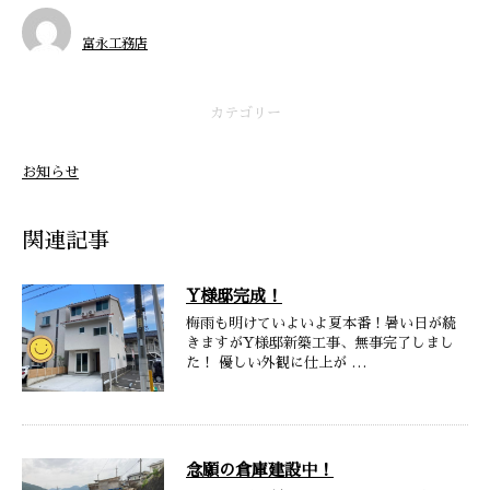
富永工務店
カテゴリー
お知らせ
関連記事
Y様邸完成！
梅雨も明けていよいよ夏本番！暑い日が続
きますがY様邸新築工事、無事完了しまし
た！ 優しい外観に仕上が …
念願の倉庫建設中！